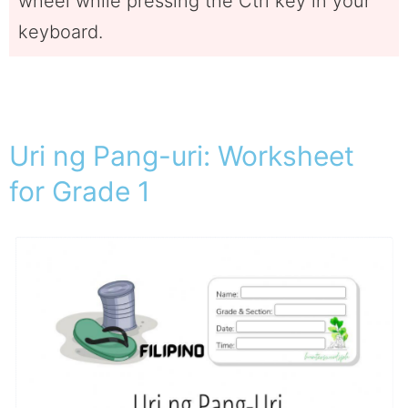
wheel while pressing the Ctrl key in your
keyboard.
Uri ng Pang-uri: Worksheet
for Grade 1