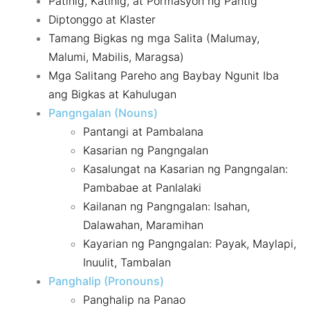
Patinig, Katinig, at Pormasyon ng Pantig
Diptonggo at Klaster
Tamang Bigkas ng mga Salita (Malumay,
Malumi, Mabilis, Maragsa)
Mga Salitang Pareho ang Baybay Ngunit Iba
ang Bigkas at Kahulugan
Pangngalan (Nouns)
Pantangi at Pambalana
Kasarian ng Pangngalan
Kasalungat na Kasarian ng Pangngalan:
Pambabae at Panlalaki
Kailanan ng Pangngalan: Isahan,
Dalawahan, Maramihan
Kayarian ng Pangngalan: Payak, Maylapi,
Inuulit, Tambalan
Panghalip (Pronouns)
Panghalip na Panao